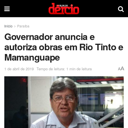
Início
Paraíba
Governador anuncia e
autoriza obras em Rio Tinto e
Mamanguape
A
1 de abril de 2019
Tempo de leitura: 1 min de leitura
A