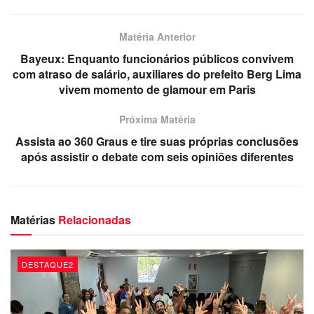
Hora
: 9h
Local
: Rua da Praça da Vila Regina – Centro – Rio Tinto
Matéria Anterior
(em frente ao antigo Regina Clube)
Bayeux: Enquanto funcionários públicos convivem
com atraso de salário, auxiliares do prefeito Berg Lima
vivem momento de glamour em Paris
– Autorização de contratação para Ordem de Serviço para
Próxima Matéria
reforma e ampliação da Escola Estadual de Ensino
Assista ao 360 Graus e tire suas próprias conclusões
Fundamental e Médio Senador Rui Carneiro.
após assistir o debate com seis opiniões diferentes
Hora:
11h
Local:
Centro Cultural Fenix – Centro – Mamanguape
Matérias
Relacionadas
DESTAQUE2