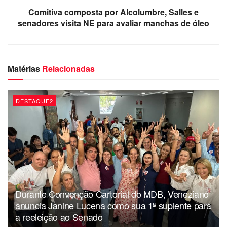
Ainda na fala, o parlamentar criticou a omissão do governo
Comitiva composta por Alcolumbre, Salles e
senadores visita NE para avaliar manchas de óleo
Bolsonaro e a demora para lidar com esse que, segundo o
Ministério Público Federal, já é o maior desastre ambiental
da história do litoral brasileiro em extensão.
Matérias
Relacionadas
Da redação
DESTAQUE2
Durante Convenção Cartorial do MDB, Veneziano
anuncia Janine Lucena como sua 1ª suplente para
a reeleição ao Senado