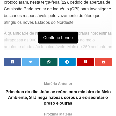
protocolaram, nesta terça-feira (22), pedido de abertura de
Comissão Parlamentar de Inquérito (CPI) para investigar e
buscar os responsáveis pelo vazamento de óleo que
atingiu os noves Estados do Nordeste.
A quantidade de resíduos recolhida nas praias nordestinas
Continue Lendo
ultrapassa as 900 toneladas, já os danos ao meio
ambiente ainda são incalculáveis. Mais de 250 assinaturas
de deputados das 25 legendas da Câmara reforçaram o
pedido de investigação. O autor da propositura é o
deputado federal João Campos (PSB-PE).
Durante coletiva de imprensa na Câmara dos Deputados,
Matéria Anterior
Gervásio Maia relembrou que no dia 8 de outubro ele e o
deputado João Campos foram à Procuradoria-Geral da
Primeiras do dia: João se reúne com ministro do Meio
Ambiente, STJ nega habeas corpus a ex-secretário
República pedir que investigassem o caso e adotassem
preso e outras
providências, a exemplo da Petrobrás e do Ibama
participarem da limpeza das praias.
Próxima Matéria