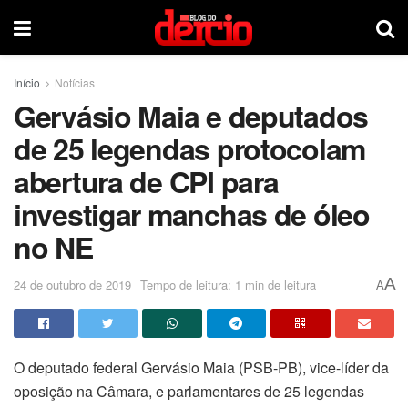
Início
Notícias
Gervásio Maia e deputados
de 25 legendas protocolam
abertura de CPI para
investigar manchas de óleo
no NE
A
24 de outubro de 2019
Tempo de leitura: 1 min de leitura
A
O deputado federal Gervásio Maia (PSB-PB), vice-líder da
oposição na Câmara, e parlamentares de 25 legendas