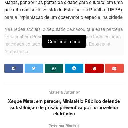
Matias, por abrir as portas da cidade para o futuro, em uma
parceria com a Universidade Estadual da Paraíba (UEPB),
para a implantação de um observatório espacial na cidade.
Nas redes sociais, o deputado destacou que essa parceria
trará também Pesquisadores Chineses que farão estudos
Continue Lendo
na cidade voltados a Astronomia e Física Espacial e
Atmosférica.
A união que vem sendo estabelecida entre a UEPB e o
Observatório Astronômico de Xangai faz parte da
Academia de Ciências Chinesa.
‘O Observatório permitirá fazer monitoramento de
Matéria Anterior
fenômenos que podem ter impactos no meio ambiente
Xeque Mate: em parecer, Ministério Público defende
terrestre e sistemas de engenharia, visando possibilitar a
substituição de prisão preventiva por tornozeleira
realização de estudos na área de clima espacial, relações
eletrônica
Sol-Terra, entre outros aspectos ambientais. Parabéns ao
Próxima Matéria
reitor Rangel Júnior, que enxerga a ciência como fator