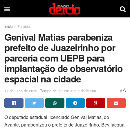
Início
Paraíba
Genival Matias parabeniza
prefeito de Juazeirinho por
parceria com UEPB para
implantação de observatório
espacial na cidade
A
17 de julho de 2019
Tempo de leitura: 1 min de leitura
A
O deputado estadual licenciado Genival Matias, do
Avante, parabenizou o prefeito de Juazeirinho, Bevilacqua