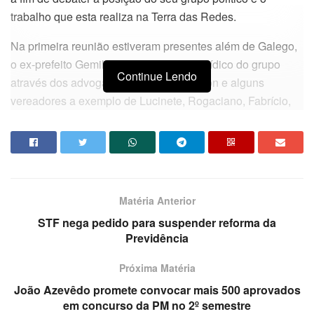
trabalho que esta realiza na Terra das Redes.
Na primeira reunião estiveram presentes além de Galego,
o ex-prefeito Gemilton Souza, o setor jurídico do grupo
Continue Lendo
através dos advogados Gustavo e Jobson e alguns
vereadores a exemplo de Lucinete, Rogaciano, Fabrício,
Jurandi da Prensa e Adaildo Dantas.
“Essa primeira reunião serviu para que a gente ajustasse
alguns pontos que serão debatidos daqui pra frente nos
demais encontros. Nossa intenção é nos reunir uma vez
Matéria Anterior
por mês para tomar algumas posições sobre a política e o
trabalho da oposição aqui em São Bento” revelou o
STF nega pedido para suspender reforma da
Previdência
deputado.
Próxima Matéria
João Azevêdo promete convocar mais 500 aprovados
em concurso da PM no 2º semestre