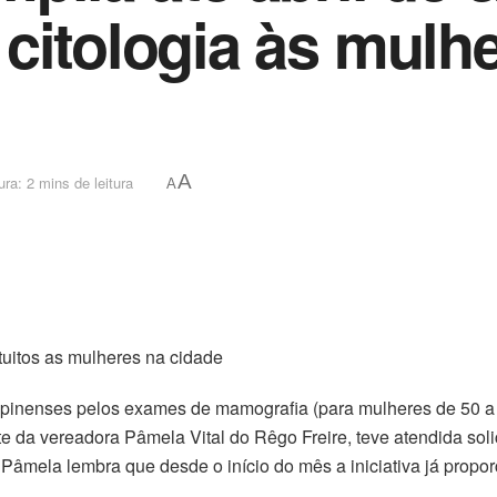
citologia às mulh
A
ra: 2 mins de leitura
A
tuitos as mulheres na cidade
inenses pelos exames de mamografia (para mulheres de 50 a 
te da vereadora Pâmela Vital do Rêgo Freire, teve atendida sol
o. Pâmela lembra que desde o início do mês a iniciativa já pro