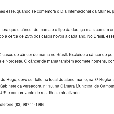
mês esse, quando se comemora o Dia Internacional da Mulher, j
 lembra que o câncer de mama é o tipo da doença mais comum en
o a cerca de 25% dos casos novos a cada ano. No Brasil, ess
 casos de câncer de mama no Brasil. Excluído o câncer de pe
te e Nordeste. O câncer de mama também acomete homens, poré
o Rêgo, deve ser feito no local do atendimento, na 3ª Region
 via Gabinete da vereadora, n° 13, na Câmara Municipal de Cam
 SUS e comprovante de residência atualizado.
telefone (83) 98741-1996