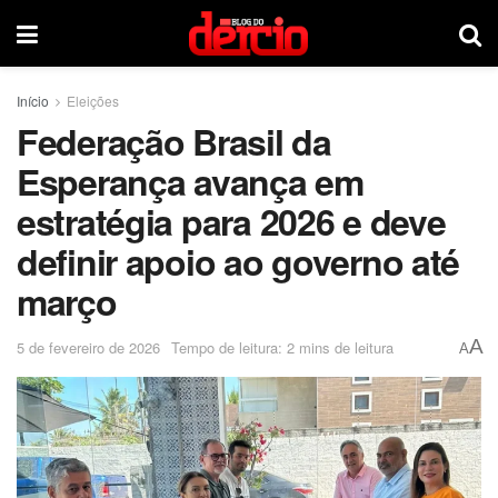
Início
Eleições
Federação Brasil da
Esperança avança em
estratégia para 2026 e deve
definir apoio ao governo até
março
A
5 de fevereiro de 2026
Tempo de leitura: 2 mins de leitura
A