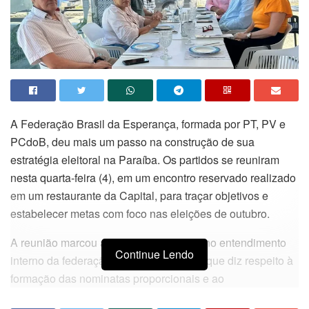
A Federação Brasil da Esperança, formada por PT, PV e
PCdoB, deu mais um passo na construção de sua
estratégia eleitoral na Paraíba. Os partidos se reuniram
nesta quarta-feira (4), em um encontro reservado realizado
em um restaurante da Capital, para traçar objetivos e
estabelecer metas com foco nas eleições de outubro.
A reunião marcou avanços importantes no entendimento
Continue Lendo
interno da federação, especialmente no que diz respeito à
formação das nominatas proporcionais e ao
posicionamento político em relação à sucessão estadual.