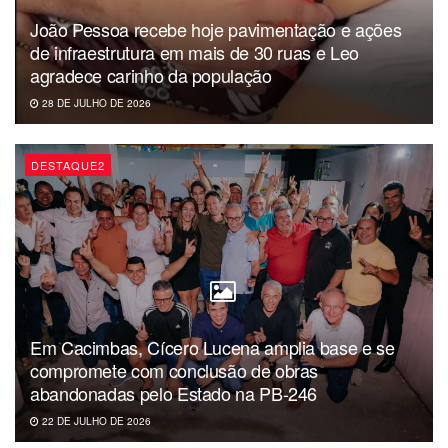
interno acordado entre os partidos.
João Pessoa recebe hoje pavimentação e ações
de infraestrutura em mais de 30 ruas e Leo
Com o calendário eleitoral se aproximando e o cenário
agradece carinho da população
político em ebulição, a Federação Brasil da Esperança se
28 DE JULHO DE 2026
consolida como um dos principais polos de articulação da
esquerda paraibana na disputa de outubro deste ano.
DESTAQUE2
Em Cacimbas, Cícero Lucena amplia base e se
compromete com conclusão de obras
abandonadas pelo Estado na PB-246
22 DE JULHO DE 2026