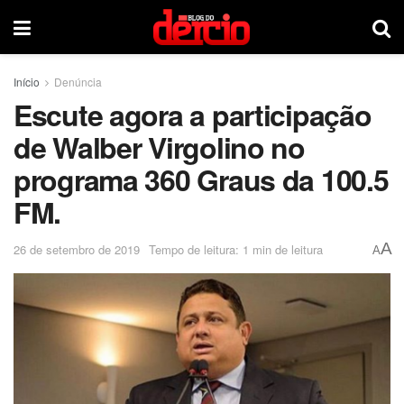
Início
Denúncia
Escute agora a participação
de Walber Virgolino no
programa 360 Graus da 100.5
FM.
A
26 de setembro de 2019
Tempo de leitura: 1 min de leitura
A