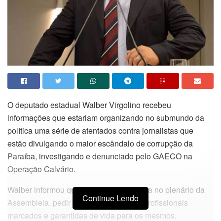
O deputado estadual Walber Virgolino recebeu
informações que estariam organizando no submundo da
política uma série de atentados contra jornalistas que
estão divulgando o maior escândalo de corrupção da
Paraíba, investigando e denunciado pelo GAECO na
Operação Calvário.
Walber informou que vai fazer a denuncia no plenário da
Continue Lendo
Assembleia, pedir a solidariedade aos profissionais
marcados e garantidas de vida para os mesmos.