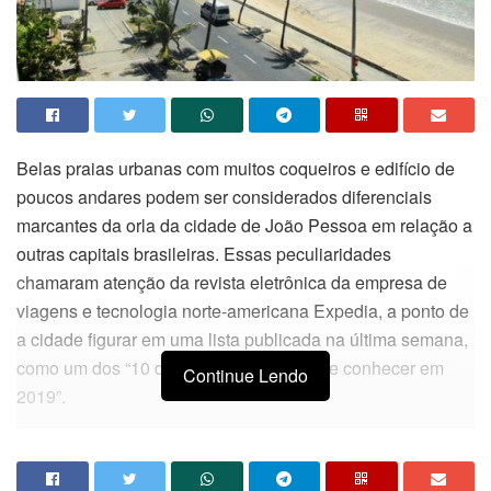
Belas praias urbanas com muitos coqueiros e edifício de
poucos andares podem ser considerados diferenciais
marcantes da orla da cidade de João Pessoa em relação a
outras capitais brasileiras. Essas peculiaridades
chamaram atenção da revista eletrônica da empresa de
viagens e tecnologia norte-americana Expedia, a ponto de
a cidade figurar em uma lista publicada na última semana,
como um dos “10 destinos que você deve conhecer em
Continue Lendo
2019”.
De acordo com a publicação, a cidade possibilita a
visitação durante todo ano e cita vários pontos turísticos já