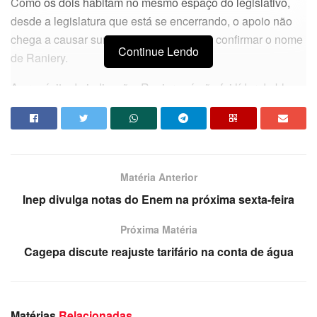
Como os dois habitam no mesmo espaço do legislativo,
desde a legislatura que está se encerrando, o apoio não
chega a causar surpresa, caso venha se confirmar o nome
Continue Lendo
de Raniery.
A propósito da indicação, Raniery só não foi líder do bloco
de oposição porque não quis. Quem apoia acha que não
acontecerá desta vez. Com informações Marcone Ferreira.
Matéria Anterior
Inep divulga notas do Enem na próxima sexta-feira
Próxima Matéria
Cagepa discute reajuste tarifário na conta de água
Matérias
Relacionadas