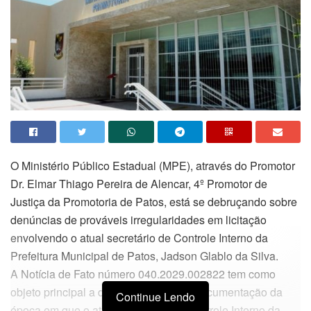
O Ministério Público Estadual (MPE), através do Promotor
Dr. Elmar Thiago Pereira de Alencar, 4º Promotor de
Justiça da Promotoria de Patos, está se debruçando sobre
denúncias de prováveis irregularidades em licitação
envolvendo o atual secretário de Controle Interno da
Prefeitura Municipal de Patos, Jadson Glablo da Silva.
A Notícia de Fato número 040.2029.002822 tem como
objeto principal a denúncia com farta documentação da
Continue Lendo
época em que o atual secretário de Controle Interno da