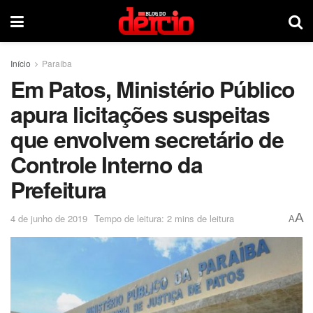
Início
Paraíba
Em Patos, Ministério Público
apura licitações suspeitas
que envolvem secretário de
Controle Interno da
Prefeitura
A
4 de junho de 2019
Tempo de leitura: 2 mins de leitura
A