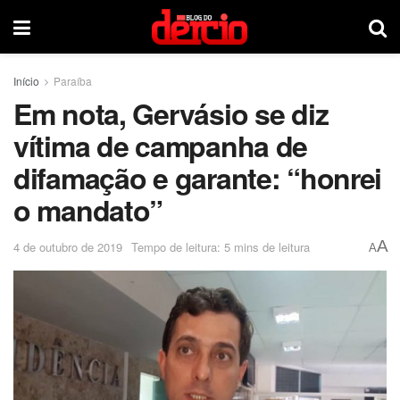
Início
Paraíba
Em nota, Gervásio se diz
vítima de campanha de
difamação e garante: “honrei
o mandato”
A
4 de outubro de 2019
Tempo de leitura: 5 mins de leitura
A