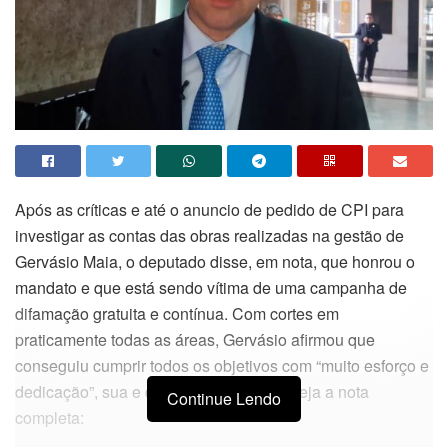
Após as críticas e até o anuncio de pedido de CPI para
investigar as contas das obras realizadas na gestão de
Gervásio Maia, o deputado disse, em nota, que honrou o
mandato e que está sendo vítima de uma campanha de
difamação gratuita e contínua. Com cortes em
praticamente todas as áreas, Gervásio afirmou que
conseguiu cumprir todos os objetivos com “muito esforço e
dedicação”, sua e de toda sua equipe. Veja a nota
Continue Lendo
completa: