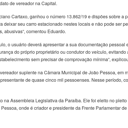
ato de vereador na Capital.
ciano Cartaxo, ganhou o número 13.862/19 e dispões sobre a po
a deixar seu carro estacionado nestes locais e não pode ser pe
s, abusivas”, comentou Eduardo.
ulo, o usuário deverá apresentar a sua documentação pessoal
rança do próprio proprietário ou condutor do veículo, evitand
estabelecimento sem precisar de comprovação mínima”, explicou
ereador suplente na Câmara Municipal de João Pessoa, em mai
epresentante de quase cinco mil pessoenses. Nesse período, co
na Assembleia Legislativa da Paraíba. Ele foi eleito no pleito
o Pessoa, onde é criador e presidente da Frente Parlamentar