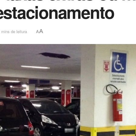
 estacionamento
A
 mins de leitura
A