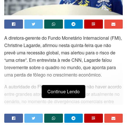
A
diretora-gerente do Fundo Monetário Internacional (FMI),
Christine Lagarde, afirmou nesta quinta-feira que não
prevê uma recessão global, mas alertou para o risco de
“uma crise”. Em entrevista à rede CNN, Lagarde falou
brevemente sobre o quadro no mundo, que aponta para
uma perda de fôlego no crescimento econômico.
A autoridade do FMI destacou o risco de não haver acordo
Continue Lendo
entre grandes atores globais como o maior atualmente no
cenário, no momento de divergências comerciais entre
Estados Unidos e China. Além disso, Lagarde tratou do
processo de saída do Reino Unido da União Europeia, o
Brexit. Para ela, trata-se de um grande “ponto de