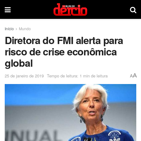
Início
Mundo
Diretora do FMI alerta para
risco de crise econômica
global
A
25 de janeiro de 2019
Tempo de leitura: 1 min de leitura
A