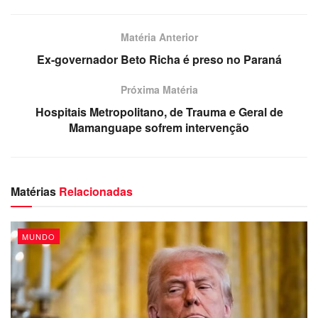
interrogação”, para o país, o bloco e o mundo todo. A
dirigente alertou que a falta de acordo no Brexit teria
Matéria Anterior
consequências financeiras negativas, sem entrar em
Ex-governador Beto Richa é preso no Paraná
detalhes. Com informações Notícias ao Minuto.
Próxima Matéria
Hospitais Metropolitano, de Trauma e Geral de
Mamanguape sofrem intervenção
Matérias
Relacionadas
MUNDO