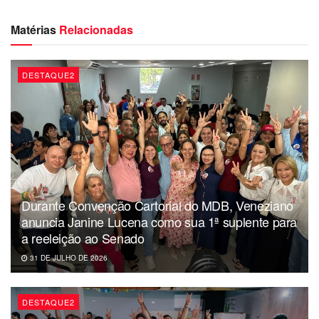
para ele…
Matérias
Relacionadas
Com informações Blog do Heron Cid
DESTAQUE2
Durante Convenção Cartorial do MDB, Veneziano
anuncia Janine Lucena como sua 1ª suplente para
a reeleição ao Senado
31 DE JULHO DE 2026
DESTAQUE2