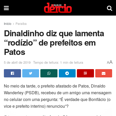
Início
Paraíba
Dinaldinho diz que lamenta
“rodízio” de prefeitos em
Patos
A
5 de abril de 2019
Tempo de leitura: 1 min de leitura
A
No meio da tarde, o prefeito afastado de Patos, Dinaldo
Wanderley (PSDB), recebeu de um amigo uma mensagem
no celular com uma pergunta: “É verdade que Bonifácio (o
vice e prefeito interino) renunciou”?