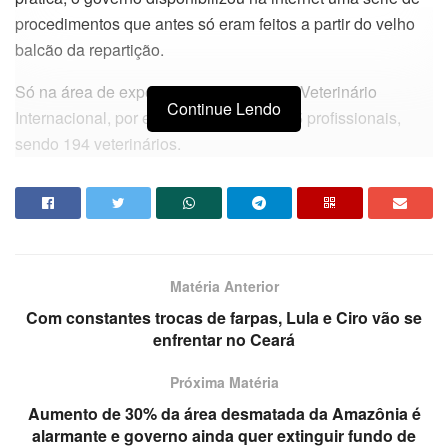
procedimentos que antes só eram feitos a partir do velho
balcão da repartição.
Só na área de expedição de Certificado Veterinário
Continue Lendo
Internacional, por exemplo, atuavam 215 profissionais,
sendo 194 veterinários.
Com a liberação do procedimento — utilizado para quem
quer viajar com o animal de estimação — via internet, o
setor reduziu a mão de obra para 15 servidores, sendo
cinco dedicados diretamente e outros dez que se
Matéria Anterior
envolvem em questões pontuais.
Com constantes trocas de farpas, Lula e Ciro vão se
Os outros 200 foram liberados para serem aproveitados
enfrentar no Ceará
em outras atividades mais relevantes que o velho carimbo
da burocracia papeleira.
Próxima Matéria
Aumento de 30% da área desmatada da Amazônia é
Da redação com Veja
alarmante e governo ainda quer extinguir fundo de