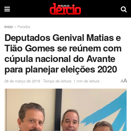
Início
Paraíba
Deputados Genival Matias e
Tião Gomes se reúnem com
cúpula nacional do Avante
para planejar eleições 2020
A
28 de março de 2019
Tempo de leitura: 1 min de leitura
A