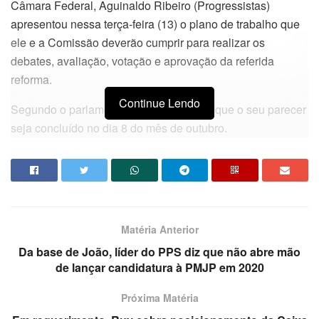
Câmara Federal, Aguinaldo Ribeiro (Progressistas)
apresentou nessa terça-feira (13) o plano de trabalho que
ele e a Comissão deverão cumprir para realizar os
debates, avaliação, votação e aprovação da referida
reforma.
Continue Lendo
Segundo o parlamentar, a previsão é de que o seu parecer
seja concluído no dia 8 do mês de outubro.
Aguinaldo, que é o líder da Maioria na Câmara, enfatizou
que trabalhará para que o prazo seja cumprido haja vista o
tema já é conhecido pelos deputados tendo sido
amplamente discutido em plenário.
Matéria Anterior
O paraibano revelou ainda a intenção de realizar
Da base de João, líder do PPS diz que não abre mão
seminários em um estado de cada região brasileira para
de lançar candidatura à PMJP em 2020
discutir o tema.
Próxima Matéria
“Vamos ouvir o governo, os entes federados, os