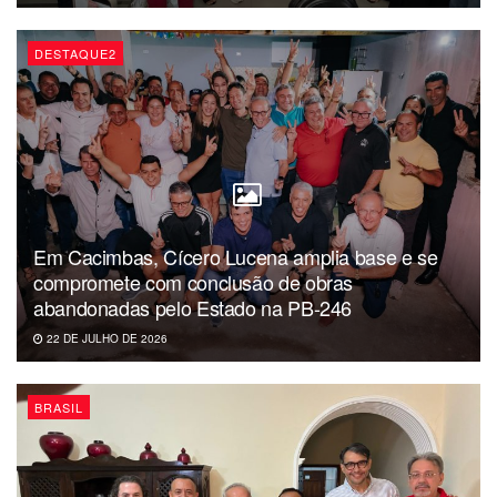
num texto que possa ser aprovado e que tenha a
efetividade de promover o sistema tributário que possa ser
DESTAQUE2
simples, transparente e justo” declarou e complementou:
“O desafio está lançado e pretendo entregar ao Brasil a
melhor e mais democrática proposta para simplificar e
modernizar nosso sistema atual”, concluiu.
Em Cacimbas, Cícero Lucena amplia base e se
compromete com conclusão de obras
abandonadas pelo Estado na PB-246
22 DE JULHO DE 2026
BRASIL