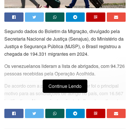
Segundo dados do Boletim da Migração, divulgado pela
Secretaria Nacional de Justiça (Senajus), do Ministério da
Justiça e Segurança Pública (MJSP), o Brasil registrou a
chegada de 194.331 migrantes em 2024.
Os venezuelanos lideram a lista de abrigados, com 94.726
pessoas recebidas pela Operação Acolhida.
De acordo com a pasta, a reunião familiar foi o principal
Continue Lendo
motivo para as solicitações de abrigo no país, com 16.567
justificativas. Na sequência, vêm trabalho e investimentos,
com 14.507 justificativas, e estudo, com 8.725.
Os pedidos para cumprir missão religiosa foram 2,3 mil;
para fixar residência em fronteiras somaram 1.966 e