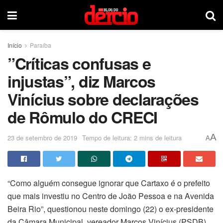
Início
Paraíba
”Críticas confusas e
injustas”, diz Marcos
Vinícius sobre declarações
de Rômulo do CRECI
A
23 de setembro de 2019
Tempo de leitura: 2 mins de leitura
A
“Como alguém consegue ignorar que Cartaxo é o prefeito
que mais investiu no Centro de João Pessoa e na Avenida
Beira Rio”, questionou neste domingo (22) o ex-presidente
da Câmara Municipal, vereador Marcos Vinícius (PSDB).