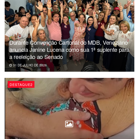
prédios na zona costeira, são considerados nulos de forma
absoluta, desde a sua origem, conforme o entendimento
da maioria.
Blog Maurilio Junior
Durante Convenção Cartorial do MDB, Veneziano
anuncia Janine Lucena como sua 1ª suplente para
a reeleição ao Senado
31 DE JULHO DE 2026
DESTAQUE2