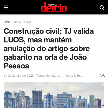
Início
João Pessoa
Construção civil: TJ valida
LUOS, mas mantém
anulação do artigo sobre
gabarito na orla de João
Pessoa
A
21 de janeiro de 2026
Tempo de leitura: 1 min de leitura
A