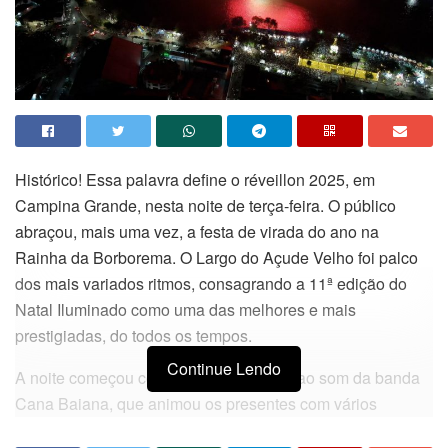
Histórico! Essa palavra define o réveillon 2025, em
Campina Grande, nesta noite de terça-feira. O público
abraçou, mais uma vez, a festa de virada do ano na
Rainha da Borborema. O Largo do Açude Velho foi palco
dos mais variados ritmos, consagrando a 11ª edição do
Natal Iluminado como uma das melhores e mais
prestigiadas, do todos os tempos.
Continue Lendo
A noite começou com muito Axé Music, ao som da banda
Cana Baiana, que animou os presentes com vários
sucessos do A é Mudix, sobretudo clássicos de Chiclete