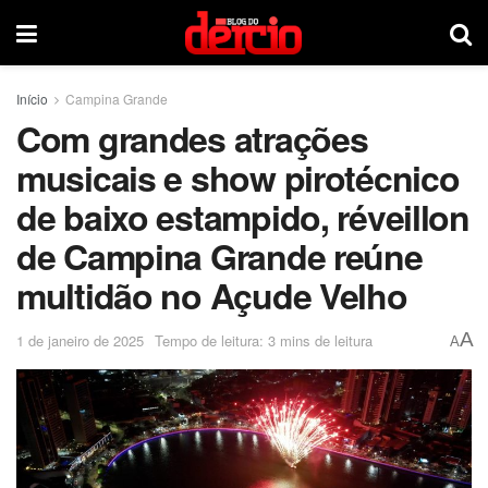
Início
Campina Grande
Com grandes atrações
musicais e show pirotécnico
de baixo estampido, réveillon
de Campina Grande reúne
multidão no Açude Velho
A
1 de janeiro de 2025
Tempo de leitura: 3 mins de leitura
A