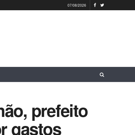
07/08/2026
ão, prefeito
or gastos