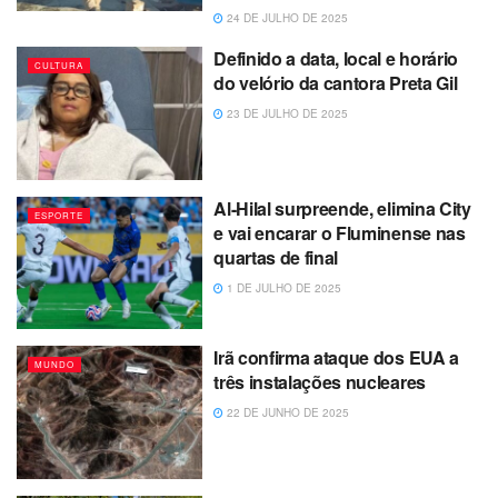
24 DE JULHO DE 2025
Definido a data, local e horário
CULTURA
do velório da cantora Preta Gil
23 DE JULHO DE 2025
Al-Hilal surpreende, elimina City
ESPORTE
e vai encarar o Fluminense nas
quartas de final
1 DE JULHO DE 2025
Irã confirma ataque dos EUA a
MUNDO
três instalações nucleares
22 DE JUNHO DE 2025