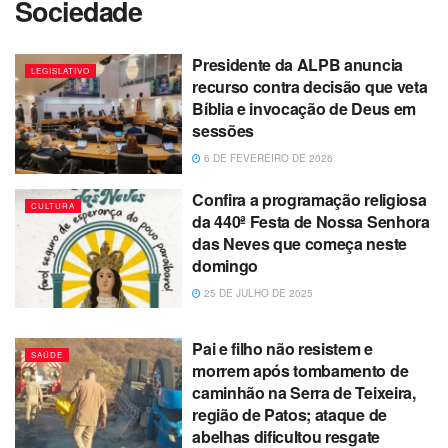
Sociedade
Presidente da ALPB anuncia
LEGISLATIVO
recurso contra decisão que veta
Bíblia e invocação de Deus em
sessões
6 DE FEVEREIRO DE 2026
Confira a programação religiosa
CULTURA
da 440ª Festa de Nossa Senhora
das Neves que começa neste
domingo
25 DE JULHO DE 2025
Pai e filho não resistem e
SAÚDE
morrem após tombamento de
caminhão na Serra de Teixeira,
região de Patos; ataque de
abelhas dificultou resgate