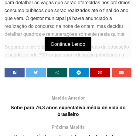
para detalhar as vagas que serão oferecidas nos próximos
concurso públicos que serão realizados até o final do ano
que vem. O gestor municipal já havia anunciado a
realização do concurso na noite de ontem, mas decidiu
detalhar quadros e remunerações somente nesta quinta.
Continue Lendo
Segundo o prefeito, será priorizado as áreas da educação
e saúde, sendo 700 vagas para educação priorizando a
educação infantil. Na área da saúde são 399 vagas para
Maternidade Cândida Vargas e no Ortotrauma de
Mangabeira. O concurso ainda oferecerá vagas para área
da mobilidade urbana, tecnológica da informação e
contabilidade. A expectativa é que os aprovados neste
Matéria Anterior
concurso sejam convocados até novembro de 2020.
Sobe para 76,3 anos expectativa média de vida do
brasileiro
Veja a divisão de vagas:
Próxima Matéria