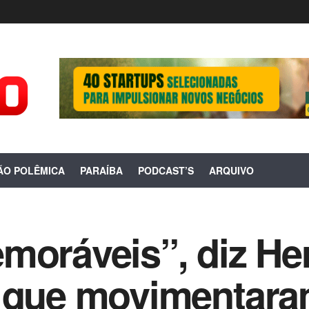
ÃO POLÊMICA
PARAÍBA
PODCAST’S
ARQUIVO
moráveis”, diz He
 que movimentaram