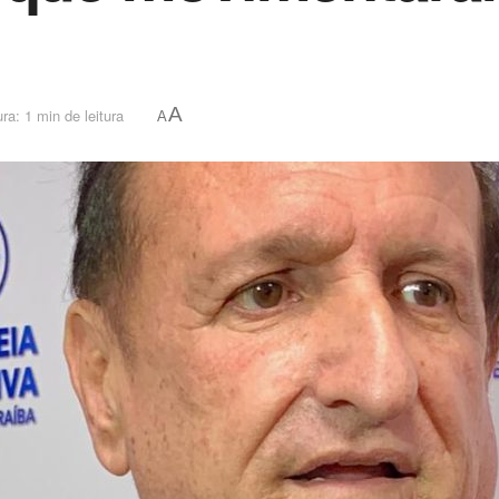
A
ra: 1 min de leitura
A