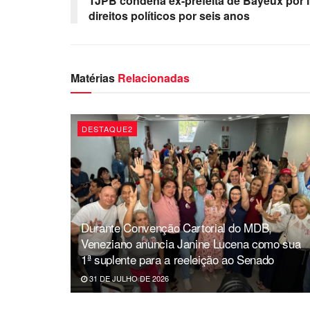
TJPB condena ex-prefeita de Bayeux por
direitos políticos por seis anos
Matérias
Relacionadas
DESTAQUE2
Durante Convenção Cartorial do MDB,
Veneziano anuncia Janine Lucena como sua
1ª suplente para a reeleição ao Senado
31 DE JULHO DE 2026