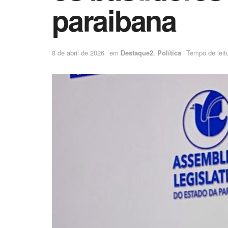
paraibana
8 de abril de 2026
em
Destaque2
,
Política
Tempo de leitu