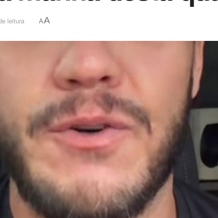
A
e leitura
A