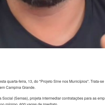
ta quarta-feira, 13, do *Projeto Sine nos Municípios*. Trata-se
a em Campina Grande.
ia Social (Semas), projeta intermediar contratações para as emp
 no mínimo, 600 vagas de imediato.