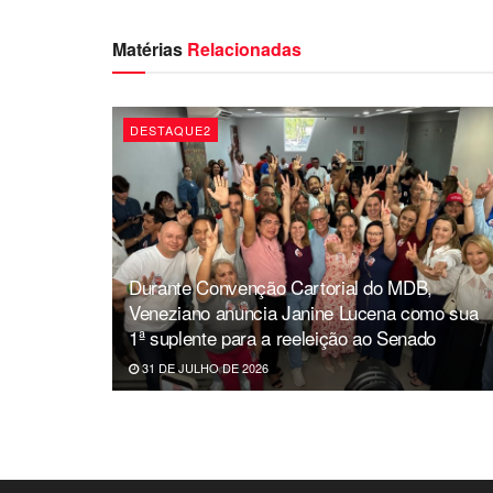
Matérias
Relacionadas
DESTAQUE2
Durante Convenção Cartorial do MDB,
Veneziano anuncia Janine Lucena como sua
1ª suplente para a reeleição ao Senado
31 DE JULHO DE 2026