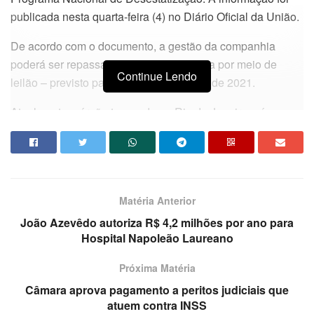
publicada nesta quarta-feira (4) no Diário Oficial da União.
De acordo com o documento, a gestão da companhia
poderá ser repassada à iniciativa privada por meio de
Continue Lendo
leilão – previsto para o terceiro trimestre de 2021.
Atualmente o órgão tem sede no Rio de Janeiro e é
responsável pela operação dos trens urbanos em Belo
Horizonte, Recife, João Pessoa, Natal e Maceió.
Da redação
Matéria Anterior
João Azevêdo autoriza R$ 4,2 milhões por ano para
Hospital Napoleão Laureano
Próxima Matéria
Câmara aprova pagamento a peritos judiciais que
atuem contra INSS