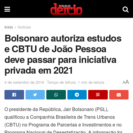
Início
Notícias
Bolsonaro autoriza estudos
e CBTU de João Pessoa
deve passar para iniciativa
privada em 2021
A
4 de setembro de 2019
Tempo de leitura: 1 min de leitura
A
O presidente da República, Jair Bolsonaro (PSL),
qualificou a Companhia Brasileira de Trens Urbanos
(CBTU) no Programa de Parcerias e Investimentos e no
Programa Nacional de Desestatização. A informação foi