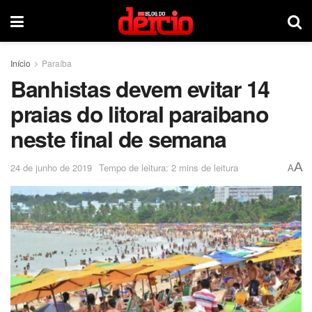
Início
Paraíba
Banhistas devem evitar 14
praias do litoral paraibano
neste final de semana
A
24 de junho de 2019
Tempo de leitura: 2 mins de leitura
A