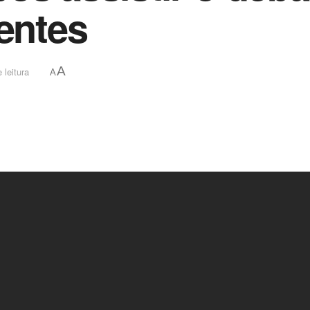
rentes
A
 leitura
A