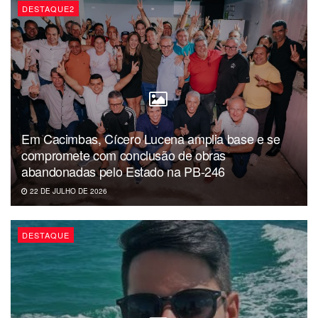
Diamante, Ibiara, Igaracy, Itaporanga, Nova Olinda, Olho D
DESTAQUE2
´água, Pedra Branca, Piancó, Santa Inês, Santana de
Mangueira, Santana dos Garrotes, São José de Caiana e
Serra Grande.
Em Cacimbas, Cícero Lucena amplia base e se
compromete com conclusão de obras
abandonadas pelo Estado na PB-246
22 DE JULHO DE 2026
DESTAQUE