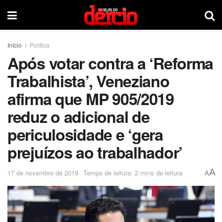
Início
Política
Após votar contra a ‘Reforma
Trabalhista’, Veneziano
afirma que MP 905/2019
reduz o adicional de
periculosidade e ‘gera
prejuízos ao trabalhador’
A
17 de novembro de 2019
Tempo de leitura: 2 mins de leitura
A