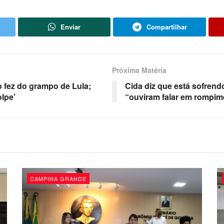
Enviar
Compartilhar
Próxima Matéria
o fez do grampo de Lula;
Cida diz que está sofrend
lpe’
“ouviram falar em rompim
CAMPINA GRANDE