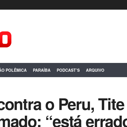
ÃO POLÊMICA
PARAÍBA
PODCAST’S
ARQUIVO
contra o Peru, Tit
mado: “está errad