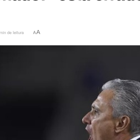
A
min de leitura
A