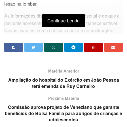
lesão na lombar.
As informações disponibilizadas pelo Hospital é de que o
Continue Lendo
paciente apresentou melhoras e que permanece estável.
Novos exames e uma consulta com um neurocirurgião
ainda serão necessários para uma parâmetro melhor,
informaram.
Da redação
Matéria Anterior
Ampliação do hospital do Exército em João Pessoa
terá emenda de Ruy Carneiro
Próxima Matéria
Comissão aprova projeto de Veneziano que garante
benefícios do Bolsa Família para abrigos de crianças e
adolescentes