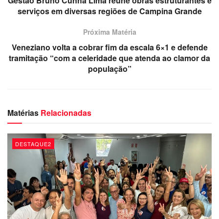
Gestão Bruno Cunha Lima reúne obras estruturantes e
Chegou a hora de nossa Justiça Eleitoral fazer valer as
serviços em diversas regiões de Campina Grande
regras do jogo democrático e punir quem não zela pelo
seu ofício, proibindo a publicação das pesquisas fakes do
Próxima Matéria
Instituto Veritas, cassando registro dos estatísticos
Veneziano volta a cobrar fim da escala 6×1 e defende
responsáveis e aplicando multas pesadas pra coibir
tramitação “com a celeridade que atenda ao clamor da
práticas danosas.
população”
Dércio Alcântara
Matérias
Relacionadas
DESTAQUE2