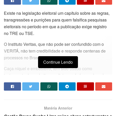
Existe na legislação eleitoral um capítulo sobre as regras,
transgressões e punições para quem falsifica pesquisas
eleitorais no período em que a publicação exige registro
no TRE ou TSE.
O Instituto Veritas, que não pode ser confundido com o
VERITÁ, não tem credibilidade e responde centenas de
processos no Brasil.
Continue Lendo
Caça níquel e embusteiro, tem sido usado como
instrumento de marketing ao distorcer de forma absurda a
realidade das ruas.
Tais práticas, confunde o eleitor, macula a imagem do
segmento estatístico e causa prejuízos imensuráveis a
todo a cadeia de jornalismo e publicidade.
Matéria Anterior