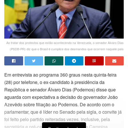
Ao tratar dos protestos que estão acontecendo na Venezuela, o senador Alvaro Dias
(PSDB-PR) diz que o Brasil é cumplice dos desmandos que ocorrem naquele país
Em entrevista ao programa 360 graus nesta quinta-feira
(28) por telefone, o ex-candidato à presidência da
República e senador Álvaro Dias (Podemos) disse que
aguarda com expectativa a decisão do governador João
Azevêdo sobre filiação ao Podemos. De acordo com o
parlamentar, que é líder no Senado pela sigla, o convite já
foi feito pelo partido reiteradas vezes, inclusive, pela
secretária e pré-candidata à Prefeitura de Campina