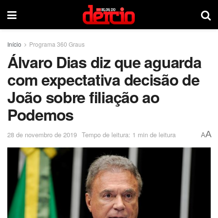
Início
Programa 360 Graus
Álvaro Dias diz que aguarda
com expectativa decisão de
João sobre filiação ao
Podemos
A
28 de novembro de 2019
Tempo de leitura: 1 min de leitura
A