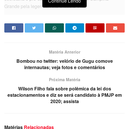
Continue Lendo
Grande pela legenda, Ana Cláudia Vital.
João já confirmou que deve sair do PSB e que decisão
deve ser tomada daqui para o final do ano. A crise
socialista começou após a dissolução do diretório
paraibano, que teve o pontapé do ex-governador Ricardo
Coutinho. Aos jornalistas do 360 graus, o parlamentar
Matéria Anterior
tratou também de outros assuntos.
Ouça:
Bombou no twitter: velório de Gugu comove
internautas; veja fotos e comentários
Próxima Matéria
Wilson Filho fala sobre polêmica da lei dos
estacionamentos e diz se será candidato à PMJP em
2020; assista
Matérias
Relacionadas