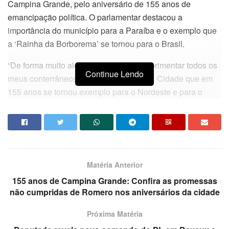
Campina Grande, pelo aniversário de 155 anos de
emancipação política. O parlamentar destacou a
importância do município para a Paraíba e o exemplo que
a ‘Rainha da Borborema’ se tornou para o Brasil.
“De forma muito alegre gostaria de cumprimentar todos os
Continue Lendo
meus conterrâneos de Campina Grande. Cidade que em
155 anos se tornou exemplo para o Nordeste e para o
Brasil pela sua pujança, força do trabalho, criatividade e
competência do campinense”, destacou.
Aguinaldo ainda ressaltou as ligações afetivas que tem no
município, a importância da cidade tanto na cultura quanto
Matéria Anterior
na área tecnológica e industrial e aproveitou para renovar
o compromisso firmado com a cidade, com o prefeito
155 anos de Campina Grande: Confira as promessas
não cumpridas de Romero nos aniversários da cidade
Romero Rodrigues, o vice-prefeito Enivaldo Ribeiro e
todos os campinenses.
Próxima Matéria
“Nesse momento eu aproveito para abraçar o prefeito