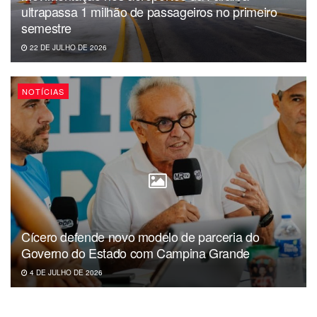
de voltar a atuar na Corregedoria Nacional de Justiça”,
ultrapassa 1 milhão de passageiros no primeiro
semestre
finalizou.
22 DE JULHO DE 2026
Atuação na Corregedoria Nacional – No período de 2010 a
2012, a desembargadora Agamenilde Dias atuou no
NOTÍCIAS
Conselho Nacional de Justiça, na condição de juíza
auxiliar da Corregedoria-Geral de Justiça do CNJ,
na época, da gestão da ministra Eliana Calmon
(corregedora-geral).
Cícero defende novo modelo de parceria do
Governo do Estado com Campina Grande
4 DE JULHO DE 2026