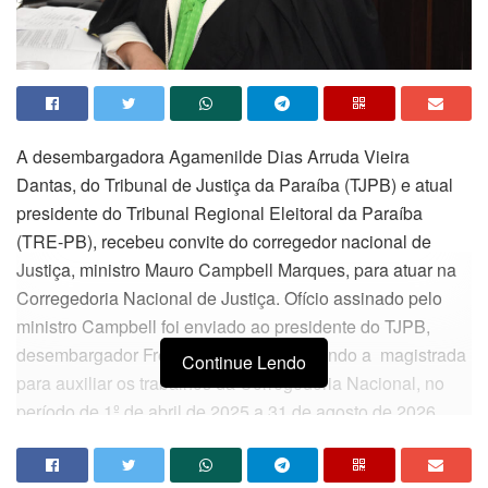
A desembargadora Agamenilde Dias Arruda Vieira
Dantas, do Tribunal de Justiça da Paraíba (TJPB) e atual
presidente do Tribunal Regional Eleitoral da Paraíba
(TRE-PB), recebeu convite do corregedor nacional de
Justiça, ministro Mauro Campbell Marques, para atuar na
Corregedoria Nacional de Justiça. Ofício assinado pelo
ministro Campbell foi enviado ao presidente do TJPB,
desembargador Fred Coutinho, requisitando a magistrada
Continue Lendo
para auxiliar os trabalhos da Corregedoria Nacional, no
período de 1º de abril de 2025 a 31 de agosto de 2026.
A requisição foi formulada nos termos do § 5º, III, do art.
103-B da Constituição Federal, e do art. 8º, VI, do