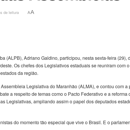
A
s de leitura
A
a (ALPB), Adriano Galdino, participou, nesta sexta-feira (29),
ste. Os chefes dos Legislativos estaduais se reuniram com o ob
estados da região.
a Assembleia Legislativa do Maranhão (ALMA), e contou com a
ate a respeito de temas como o Pacto Federativo e a reforma d
as Legislativas, ampliando assim o papel dos deputados estad
istas do momento tão especial que vive o Brasil. E o parlamen