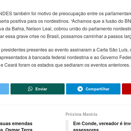
DES também foi motivo de preocupação entre os parlamentares.
eria positiva para os nordestinos. “Achamos que a fusão do B
iva da Bahia, Nelson Leal, cobrou união do parlamento nordest
ar essa grave crise no Brasil, possamos caminhar a passos larg
 presidentes presentes ao evento assinaram a Carta São Luís,
apresentados à bancada federal nordestina e ao Governo Federal
 e Ceará foram os estados que sediaram os eventos anteriores.
Enviar
Compartilhar
Próxima Matéria
e suas emendas
Em Conde, vereador é inve
a, Osmar Terra
assessores