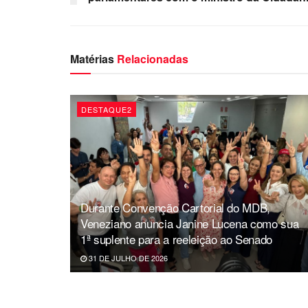
Matérias
Relacionadas
DESTAQUE2
Durante Convenção Cartorial do MDB,
Veneziano anuncia Janine Lucena como sua
1ª suplente para a reeleição ao Senado
31 DE JULHO DE 2026