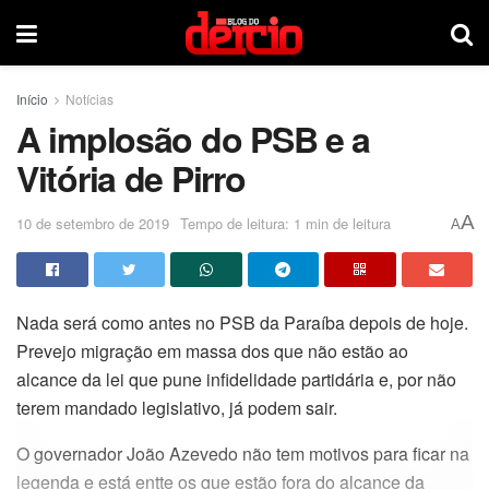
Início
Notícias
A implosão do PSB e a
Vitória de Pirro
A
10 de setembro de 2019
Tempo de leitura: 1 min de leitura
A
Nada será como antes no PSB da Paraíba depois de hoje.
Prevejo migração em massa dos que não estão ao
alcance da lei que pune infidelidade partidária e, por não
terem mandado legislativo, já podem sair.
O governador João Azevedo não tem motivos para ficar na
legenda e está entte os que estão fora do alcance da